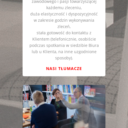
zawodowego i pasji towarzyszącej
każdemu zleceniu,
duża elastyczność i dyspozycyjność
w zakresie godzin wykonywania
zleceń,
stała gotowość do kontaktu z
Klientem (telefonicznie, osobiście
podczas spotkania w siedzibie Biura
lub u Klienta, na inne uzgodnione
sposoby).
NASI TŁUMACZE