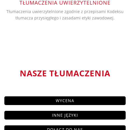
TŁUMACZENIA UWIERZYTELNIONE
Tłumaczenia uwierzytelnione zgodnie z przepisami Kodeksu
tłumacza przysięgłego i zasadami etyki zawodowej.
NASZE TŁUMACZENIA
WYCENA
INNE JĘZYKI
DOŁĄCZ DO NAS