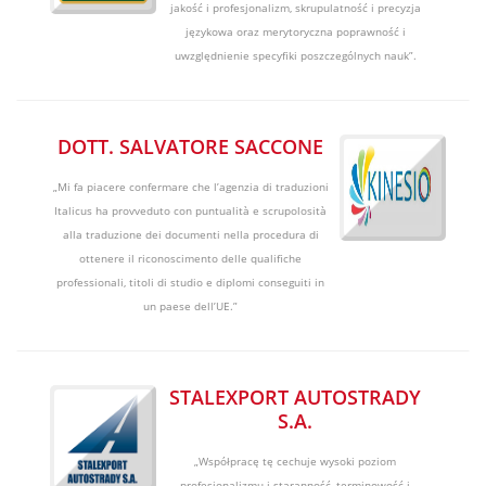
jakość i profesjonalizm, skrupulatność i precyzja
językowa oraz merytoryczna poprawność i
uwzględnienie specyfiki poszczególnych nauk”.
DOTT. SALVATORE SACCONE
„Mi fa piacere confermare che l’agenzia di traduzioni
Italicus ha provveduto con puntualità e scrupolosità
alla traduzione dei documenti nella procedura di
ottenere il riconoscimento delle qualifiche
professionali, titoli di studio e diplomi conseguiti in
un paese dell’UE.”
STALEXPORT AUTOSTRADY
S.A.
„Współpracę tę cechuje wysoki poziom
profesjonalizmu i staranność, terminowość i