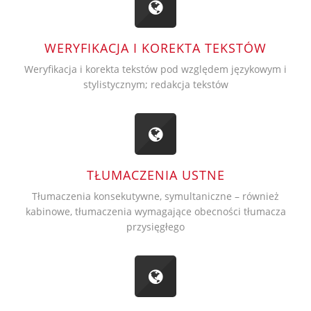
WERYFIKACJA I KOREKTA TEKSTÓW
Weryfikacja i korekta tekstów pod względem językowym i
stylistycznym; redakcja tekstów
TŁUMACZENIA USTNE
Tłumaczenia konsekutywne, symultaniczne – również
kabinowe, tłumaczenia wymagające obecności tłumacza
przysięgłego