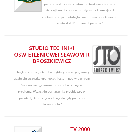
potuto fin da subito contare su traduzioni tecniche
dettagliate sia per quanto riguarda i cornp|essi
contratti che per cataloghi con termini perfettamente
tradotti daIl'italiano al polacco.”
STUDIO TECHNIKI
OŚWIETLENIOWEJ SŁAWOMIR
BROSZKIEWICZ
„Dzięki rzeczowej i bardzo szybkiej opiece językowej
udało się wszystko opanować. Jestem pod wrażeniem
Państwa zaangażowania i sposobu reakcji na
problemy. Wszystkie tłumaczenia przebiegały w
sposób błyskawiczny, a ich wyniki były przesłane
niezwłocznie.”
TV 2000