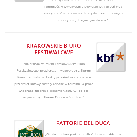
rzetelność w wykonywaniu powierzonych zleceń oraz
elastyczność w dostosowaniu się do często złożonych
i specyficznych wymagań klienta.”
KRAKOWSKIE BIURO
FESTIWALOWE
„Niniejszym, w imieniu Krakowskiego Biura
Festiwalowego, potwierdzam współpracę z Biurem
Tłumaczeń Italicus. Teskty przekładów stanowiące
przedmiot umowy zostały oddane w terminie, a prace
wykonano zgodnie z oczekiwaniami. KBF poleca
współpracę z Biurem Tłumaczeń Italicus.”
FATTORIE DEL DUCA
„Grazie alla loro professionalita'e bravura, abbiamo