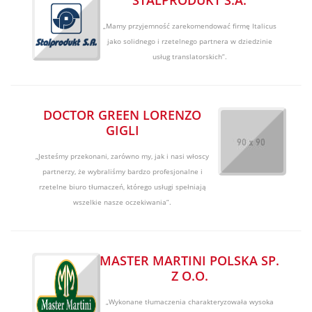
„Mamy przyjemność zarekomendować firmę Italicus
jako solidnego i rzetelnego partnera w dziedzinie
usług translatorskich”.
DOCTOR GREEN LORENZO
GIGLI
„Jesteśmy przekonani, zarówno my, jak i nasi włoscy
partnerzy, że wybraliśmy bardzo profesjonalne i
rzetelne biuro tłumaczeń, którego usługi spełniają
wszelkie nasze oczekiwania”.
MASTER MARTINI POLSKA SP.
Z O.O.
„Wykonane tłumaczenia charakteryzowała wysoka