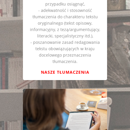
przypadku osiągnąć,
- adekwatność i stosowność
tłumaczenia do charakteru tekstu
oryginalnego (tekst opisowy,
informacyjny, z tezą/argumentujący,
literacki, specjalistyczny itd.),
- poszanowanie zasad redagowania
tekstu obowiązujących w kraju
docelowego przeznaczenia
tłumaczenia.
NASZE TŁUMACZENIA