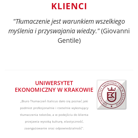
KLIENCI
"Tłumaczenie jest warunkiem wszelkiego
myślenia i przyswajania wiedzy."
(Giovanni
Gentile)
UNIWERSYTET
EKONOMICZNY W KRAKOWIE
„Biuro Tłumaczeń Italicus dało się poznać jaki
podmiot profesjonalnie i rzetelnie wykonujący
tłumaczenia tekstów, a w podejściu do klienta
przejawia wysoką kulturę, elastyczność,
zaangażowanie oraz odpowiedzialność”.