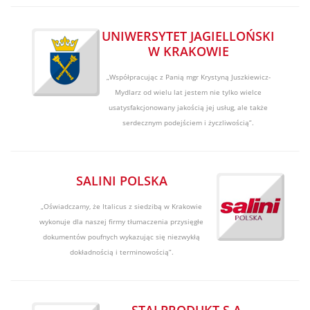
UNIWERSYTET JAGIELLOŃSKI
W KRAKOWIE
„Współpracując z Panią mgr Krystyną Juszkiewicz-
Mydlarz od wielu lat jestem nie tylko wielce
usatysfakcjonowany jakością jej usług, ale także
serdecznym podejściem i życzliwością”.
SALINI POLSKA
„Oświadczamy, że Italicus z siedzibą w Krakowie
wykonuje dla naszej firmy tłumaczenia przysięgłe
dokumentów poufnych wykazując się niezwykłą
dokładnością i terminowością”.
STALPRODUKT S.A.