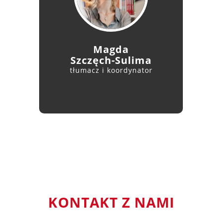
Magda
Szczęch-Sulima
tłumacz i koordynator
KONTAKT Z NAMI